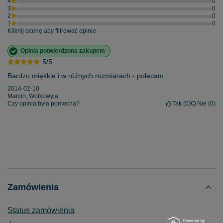
4
0
3
0
2
0
1
0
Kliknij ocenę aby filtrować opinie
Opinia potwierdzona zakupem
5/5
Bardzo miękkie i w różnych rozmiarach - polecam.
2014-02-10
Marcin, Wołkowyja
Czy opinia była pomocna?
Tak
0
Nie
0
Zamówienia
Status zamówienia