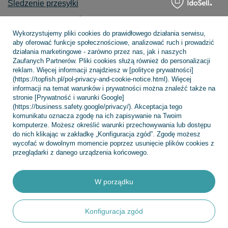
Śledzenie przesyłki
Chcę zareklamować produkt
Wykorzystujemy pliki cookies do prawidłowego działania serwisu,
Chcę zwrócić produkt
aby oferować funkcje społecznościowe, analizować ruch i prowadzić
działania marketingowe - zarówno przez nas, jak i naszych
Chcę wymienić towar
Zaufanych Partnerów. Pliki cookies służą również do personalizacji
Kontakt
reklam. Więcej informacji znajdziesz w [polityce prywatności]
(https://topfish.pl/pol-privacy-and-cookie-notice.html). Więcej
informacji na temat warunków i prywatności można znaleźć także na
stronie [Prywatność i warunki Google]
(https://business.safety.google/privacy/). Akceptacja tego
Konto
komunikatu oznacza zgodę na ich zapisywanie na Twoim
komputerze. Możesz określić warunki przechowywania lub dostępu
do nich klikając w zakładkę „Konfiguracja zgód”. Zgodę możesz
wycofać w dowolnym momencie poprzez usunięcie plików cookies z
Regulaminy
przeglądarki z danego urządzenia końcowego.
W porządku
INFORMACJE
Konfiguracja zgód