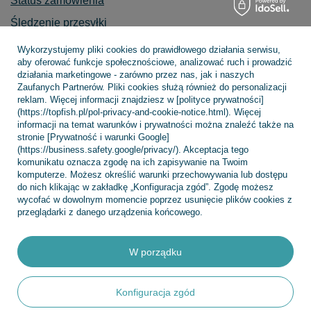
Status zamówienia
Śledzenie przesyłki
Chcę zareklamować produkt
Wykorzystujemy pliki cookies do prawidłowego działania serwisu,
aby oferować funkcje społecznościowe, analizować ruch i prowadzić
Chcę zwrócić produkt
działania marketingowe - zarówno przez nas, jak i naszych
Zaufanych Partnerów. Pliki cookies służą również do personalizacji
Chcę wymienić towar
reklam. Więcej informacji znajdziesz w [polityce prywatności]
Kontakt
(https://topfish.pl/pol-privacy-and-cookie-notice.html). Więcej
informacji na temat warunków i prywatności można znaleźć także na
stronie [Prywatność i warunki Google]
(https://business.safety.google/privacy/). Akceptacja tego
komunikatu oznacza zgodę na ich zapisywanie na Twoim
Konto
komputerze. Możesz określić warunki przechowywania lub dostępu
do nich klikając w zakładkę „Konfiguracja zgód”. Zgodę możesz
wycofać w dowolnym momencie poprzez usunięcie plików cookies z
przeglądarki z danego urządzenia końcowego.
Regulaminy
W porządku
INFORMACJE
Konfiguracja zgód