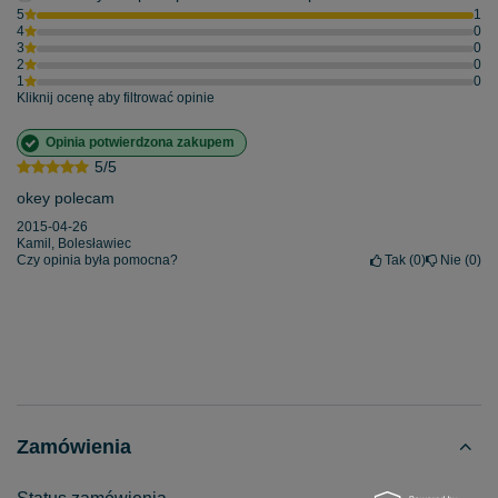
5
1
4
0
3
0
2
0
1
0
Kliknij ocenę aby filtrować opinie
Opinia potwierdzona zakupem
5/5
okey polecam
2015-04-26
Kamil, Bolesławiec
Czy opinia była pomocna?
Tak
0
Nie
0
Zamówienia