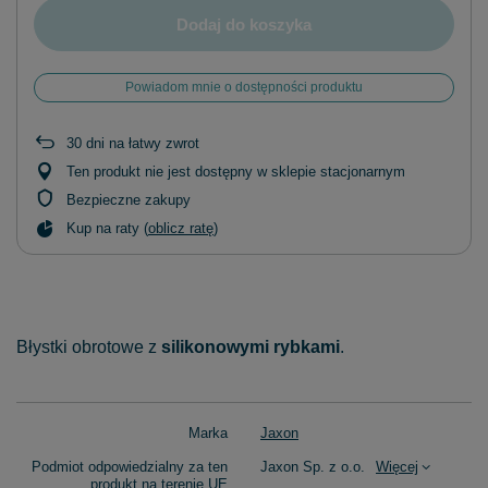
Dodaj do koszyka
Powiadom mnie o dostępności produktu
30
dni na łatwy zwrot
Ten produkt nie jest dostępny w sklepie stacjonarnym
Bezpieczne zakupy
Kup na raty (
oblicz ratę
)
Błystki obrotowe z
silikonowymi rybkami
.
Marka
Jaxon
Podmiot odpowiedzialny za ten
Jaxon Sp. z o.o.
Więcej
produkt na terenie UE