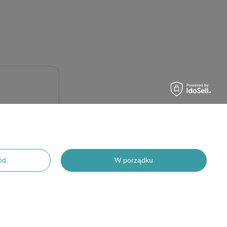
ód
W porządku