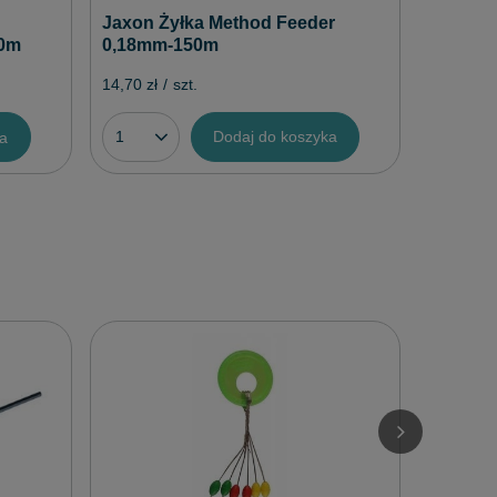
Jaxon Żyłka Method Feeder
0,18mm-150m
00m
14,70 zł
/
szt.
Dodaj do koszyka
ka
Mikado
Wędki 
2,50 zł
/