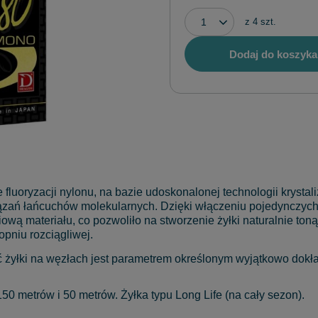
z
4
szt.
Dodaj do koszyka
fluoryzacji nylonu, na bazie udoskonalonej technologii krystali
iązań łańcuchów molekularnych. Dzięki włączeniu pojedynczyc
iową materiału, co pozwoliło na stworzenie żyłki naturalnie ton
opniu rozciągliwej.
yłki na węzłach jest parametrem określonym wyjątkowo dokład
0 metrów i 50 metrów. Żyłka typu Long Life (na cały sezon).