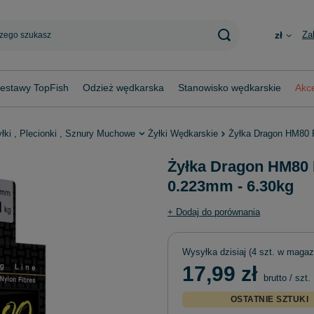
Za
zł
estawy TopFish
Odzież wędkarska
Stanowisko wędkarskie
Akce
yłki , Plecionki , Sznury Muchowe
Żyłki Wędkarskie
Żyłka Dragon HM80 
Żyłka Dragon HM80 
0.223mm - 6.30kg
+ Dodaj do porównania
Wysyłka
dzisiaj
(4 szt. w magaz
17,99 zł
brutto
/
szt.
OSTATNIE SZTUKI