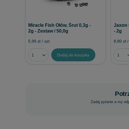
Miracle Fish Ołów, Śrut 0,3g -
Jaxon 
2g - Zestaw / 50,0g
- 2g
5,99 zł
/
szt.
8,80 zł
/
Dodaj do koszyka
Potr
Zadaj pytanie a my od