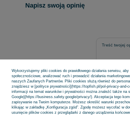
Napisz swoją opinię
Treść twojej op
Wykorzystujemy pliki cookies do prawidłowego działania serwisu, aby
społecznościowe, analizować ruch i prowadzić działania marketingowe 
naszych Zaufanych Partnerów. Pliki cookies służą również do personali
Dodaj własne 
znajdziesz w [polityce prywatności](https://topfish.pl/pol-privacy-and-
informacji na temat warunków i prywatności można znaleźć także na s
Google](https://business.safety.google/privacy/). Akceptacja tego ko
zapisywanie na Twoim komputerze. Możesz określić warunki przechow
Twoje imię
klikając w zakładkę „Konfiguracja zgód”. Zgodę możesz wycofać w 
usunięcie plików cookies z przeglądarki z danego urządzenia końcowe
Twój email