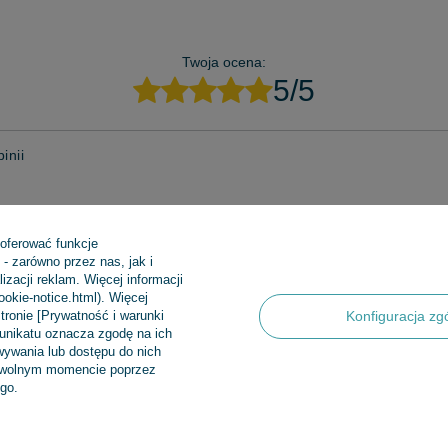
Twoja ocena:
5/5
inii
 oferować funkcje
- zarówno przez nas, jak i
zacji reklam. Więcej informacji
zdjęcie produktu:
cookie-notice.html). Więcej
tronie [Prywatność i warunki
Konfiguracja zg
munikatu oznacza zgodę na ich
ywania lub dostępu do nich
dowolnym momencie poprzez
go.