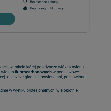
Bezpieczne zakupy
Kup na raty (
oblicz ratę
)
zacji, w trakcie której pojedyncze włókna nylonu
h wiązań
fluorocarbonowych
w podstawowe
ącej, o jeszcze gładszej powierzchni, pozbawionej
nie w wyniku profesjonalnych, wielokrotnie