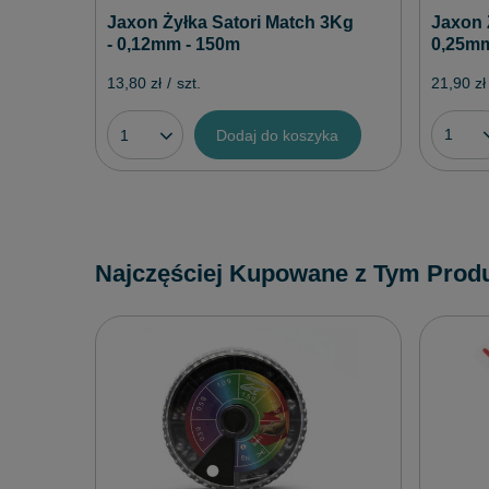
Jaxon 
Jaxon Żyłka Satori Match 3Kg
0,25mm
- 0,12mm - 150m
21,90 zł
13,80 zł
/
szt.
Dodaj do koszyka
Najczęściej Kupowane z Tym Prod