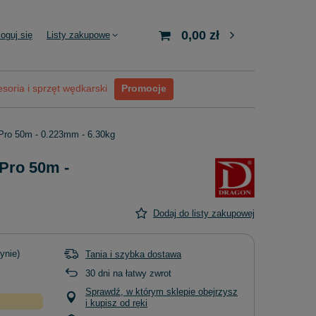
0,00 zł
loguj się
Listy zakupowe
soria i sprzęt wędkarski
Promocje
Pro 50m - 0.223mm - 6.30kg
Pro 50m -
Dodaj do listy zakupowej
ynie)
Tania i szybka dostawa
30
dni na łatwy zwrot
Sprawdź, w którym sklepie obejrzysz
i kupisz od ręki