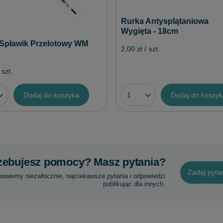
Rurka Antysplątaniowa
Wygięta - 18cm
Spławik Przelotowy WM
2,00 zł
/
szt.
szt.
Dodaj do koszyka
Dodaj do koszy
zebujesz pomocy? Masz pytania?
Zadaj pyta
powiemy niezwłocznie, najciekawsze pytania i odpowiedzi
publikując dla innych.