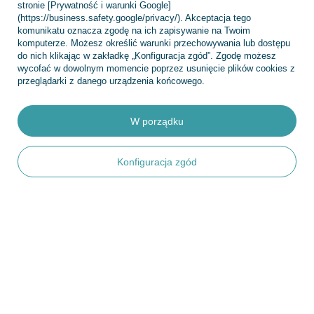
stronie [Prywatność i warunki Google]
(https://business.safety.google/privacy/). Akceptacja tego
komunikatu oznacza zgodę na ich zapisywanie na Twoim
Konto
komputerze. Możesz określić warunki przechowywania lub dostępu
do nich klikając w zakładkę „Konfiguracja zgód”. Zgodę możesz
wycofać w dowolnym momencie poprzez usunięcie plików cookies z
przeglądarki z danego urządzenia końcowego.
Regulaminy
W porządku
INFORMACJE
Konfiguracja zgód
POMOC
+48 695 775 577
kontakt@topfish.pl
TopFish Sp. z o.o. Sp.k
,
Klasztorna 38
,
83-400
Kościerzyna