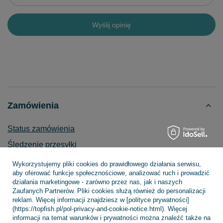
Wyślij opinię
Zamówienia
Status zamówienia
Śledzenie przesyłki
Chcę zareklamować produkt
Wykorzystujemy pliki cookies do prawidłowego działania serwisu,
aby oferować funkcje społecznościowe, analizować ruch i prowadzić
Chcę zwrócić produkt
działania marketingowe - zarówno przez nas, jak i naszych
Zaufanych Partnerów. Pliki cookies służą również do personalizacji
Chcę wymienić towar
reklam. Więcej informacji znajdziesz w [polityce prywatności]
Kontakt
(https://topfish.pl/pol-privacy-and-cookie-notice.html). Więcej
informacji na temat warunków i prywatności można znaleźć także na