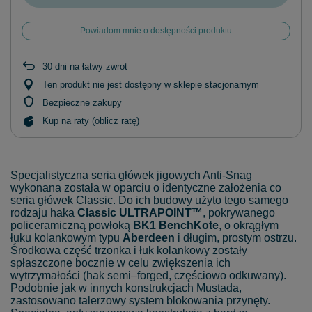
Powiadom mnie o dostępności produktu
30
dni na łatwy zwrot
Ten produkt nie jest dostępny w sklepie stacjonarnym
Bezpieczne zakupy
Kup na raty (
oblicz ratę
)
Specjalistyczna seria główek jigowych Anti-Snag
wykonana została w oparciu o identyczne założenia co
seria główek Classic. Do ich budowy użyto tego samego
rodzaju haka
Classic ULTRAPOINT™
, pokrywanego
policeramiczną powłoką
BK1 BenchKote
, o okrągłym
łuku kolankowym typu
Aberdeen
i długim, prostym ostrzu.
Środkowa część trzonka i łuk kolankowy zostały
spłaszczone bocznie w celu zwiększenia ich
wytrzymałości (hak semi–forged, częściowo odkuwany).
Podobnie jak w innych konstrukcjach Mustada,
zastosowano talerzowy system blokowania przynęty.