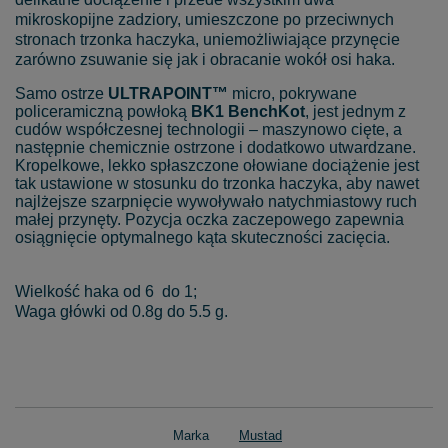
mikroskopijne zadziory, umieszczone po przeciwnych
stronach trzonka haczyka, uniemożliwiające przynęcie
zarówno zsuwanie się jak i obracanie wokół osi haka.
Samo ostrze
ULTRAPOINT™
micro, pokrywane
policeramiczną powłoką
BK1 BenchKot
, jest jednym z
cudów współczesnej technologii – maszynowo cięte, a
następnie chemicznie ostrzone i dodatkowo utwardzane.
Kropelkowe, lekko spłaszczone ołowiane dociążenie jest
tak ustawione w stosunku do trzonka haczyka, aby nawet
najlżejsze szarpnięcie wywoływało natychmiastowy ruch
małej przynęty. Pozycja oczka zaczepowego zapewnia
osiągnięcie optymalnego kąta skuteczności zacięcia.
Wielkość haka od 6 do 1;
Waga główki od 0.8g do 5.5 g.
Marka
Mustad