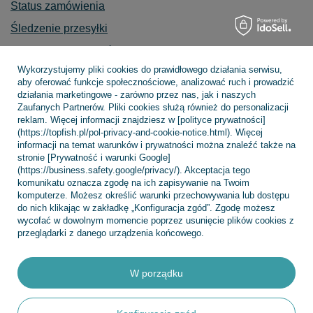
Status zamówienia
Śledzenie przesyłki
Chcę zareklamować produkt
Wykorzystujemy pliki cookies do prawidłowego działania serwisu,
Chcę zwrócić produkt
aby oferować funkcje społecznościowe, analizować ruch i prowadzić
działania marketingowe - zarówno przez nas, jak i naszych
Chcę wymienić towar
Zaufanych Partnerów. Pliki cookies służą również do personalizacji
Kontakt
reklam. Więcej informacji znajdziesz w [polityce prywatności]
(https://topfish.pl/pol-privacy-and-cookie-notice.html). Więcej
informacji na temat warunków i prywatności można znaleźć także na
stronie [Prywatność i warunki Google]
(https://business.safety.google/privacy/). Akceptacja tego
Konto
komunikatu oznacza zgodę na ich zapisywanie na Twoim
komputerze. Możesz określić warunki przechowywania lub dostępu
do nich klikając w zakładkę „Konfiguracja zgód”. Zgodę możesz
wycofać w dowolnym momencie poprzez usunięcie plików cookies z
Regulaminy
przeglądarki z danego urządzenia końcowego.
W porządku
INFORMACJE