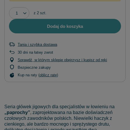
z
2
szt.
Dodaj do koszyka
Tania i szybka dostawa
30
dni na łatwy zwrot
Sprawdź, w którym sklepie obejrzysz i kupisz od ręki
Bezpieczne zakupy
Kup na raty (
oblicz ratę
)
Seria główek jigowych dla specjalistów w łowieniu na
„paprochy”
, zaprojektowana na bazie doświadczeń
czołowych zawodników polskich. Niewielki haczyk z
cienkiego, ale bardzo mocnego i sprężystego drutu,
delikatne dociążenie i przede wszystkim dwa