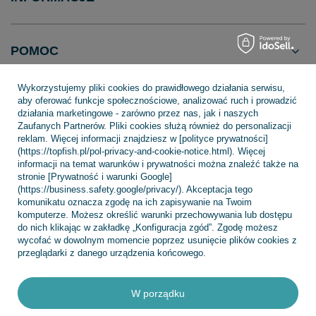
POMOC
Wykorzystujemy pliki cookies do prawidłowego działania serwisu,
aby oferować funkcje społecznościowe, analizować ruch i prowadzić
działania marketingowe - zarówno przez nas, jak i naszych
Zaufanych Partnerów. Pliki cookies służą również do personalizacji
+48 695 775 577
kontakt@topfish.pl
reklam. Więcej informacji znajdziesz w [polityce prywatności]
TopFish Sp. z o.o. Sp.k
,
Klasztorna 38
,
83-400
Kościerzyna
(https://topfish.pl/pol-privacy-and-cookie-notice.html). Więcej
informacji na temat warunków i prywatności można znaleźć także na
stronie [Prywatność i warunki Google]
(https://business.safety.google/privacy/). Akceptacja tego
komunikatu oznacza zgodę na ich zapisywanie na Twoim
W sklepie prezentujemy ceny brutto (z VAT).
komputerze. Możesz określić warunki przechowywania lub dostępu
do nich klikając w zakładkę „Konfiguracja zgód”. Zgodę możesz
wycofać w dowolnym momencie poprzez usunięcie plików cookies z
przeglądarki z danego urządzenia końcowego.
W porządku