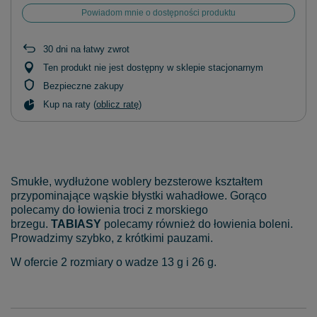
Powiadom mnie o dostępności produktu
30
dni na łatwy zwrot
Ten produkt nie jest dostępny w sklepie stacjonarnym
Bezpieczne zakupy
Kup na raty (
oblicz ratę
)
Smukłe, wydłużone woblery bezsterowe kształtem
przypominające wąskie błystki wahadłowe. Gorąco
polecamy do łowienia troci z morskiego
brzegu.
TABIASY
polecamy również do łowienia boleni.
Prowadzimy szybko, z krótkimi pauzami.
W ofercie 2 rozmiary o wadze 13 g i 26 g.