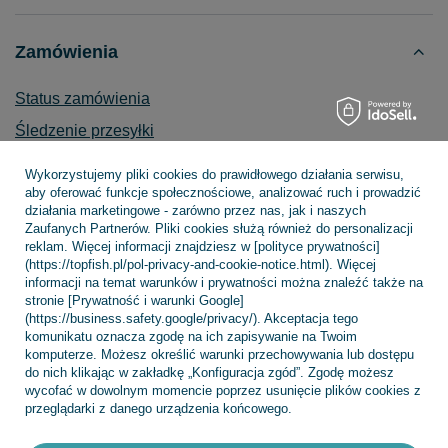
Zamówienia
Status zamówienia
Śledzenie przesyłki
Chcę zareklamować produkt
Wykorzystujemy pliki cookies do prawidłowego działania serwisu,
aby oferować funkcje społecznościowe, analizować ruch i prowadzić
Chcę zwrócić produkt
działania marketingowe - zarówno przez nas, jak i naszych
Chcę wymienić towar
Zaufanych Partnerów. Pliki cookies służą również do personalizacji
reklam. Więcej informacji znajdziesz w [polityce prywatności]
Kontakt
(https://topfish.pl/pol-privacy-and-cookie-notice.html). Więcej
informacji na temat warunków i prywatności można znaleźć także na
stronie [Prywatność i warunki Google]
(https://business.safety.google/privacy/). Akceptacja tego
komunikatu oznacza zgodę na ich zapisywanie na Twoim
Konto
komputerze. Możesz określić warunki przechowywania lub dostępu
do nich klikając w zakładkę „Konfiguracja zgód”. Zgodę możesz
wycofać w dowolnym momencie poprzez usunięcie plików cookies z
przeglądarki z danego urządzenia końcowego.
Regulaminy