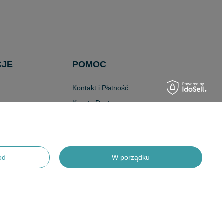
CJE
POMOC
Kontakt i Płatność
Koszty Dostawy
Wyszukiwarka
Zaawansowana
Pytania i Odpowiedzi
Program Lojalnościowy
ód
W porządku
Odstąpienie od Umowy