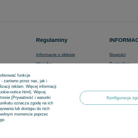
Regulaminy
INFORMA
Informacje o sklepie
Nowości
Wysyłka
Bestsellery
Sposoby płatności i prowizje
Promocje
 oferować funkcje
- zarówno przez nas, jak i
produktów
Regulamin
Aktualności
zacji reklam. Więcej informacji
Polityka prywatności
cookie-notice.html). Więcej
tronie [Prywatność i warunki
Konfiguracja zg
Odstąpienie od umowy
munikatu oznacza zgodę na ich
ywania lub dostępu do nich
Zarządzaj plikami cookie
dowolnym momencie poprzez
go.
 Sp.k
,
Klasztorna 38
,
83-400
Kościerzyna