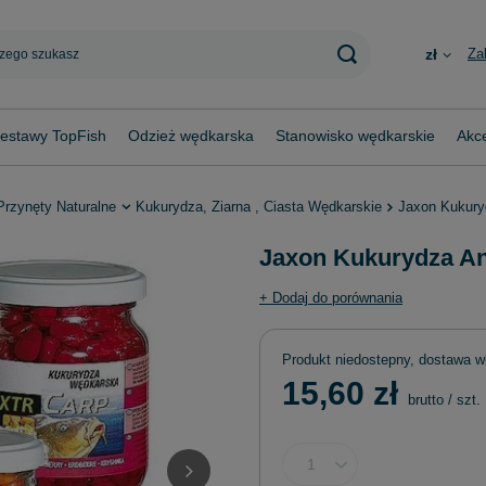
Za
zł
estawy TopFish
Odzież wędkarska
Stanowisko wędkarskie
Akce
Przynęty Naturalne
Kukurydza, Ziarna , Ciasta Wędkarskie
Jaxon Kukury
Jaxon Kukurydza An
+ Dodaj do porównania
Produkt niedostepny, dostawa w
15,60 zł
brutto
/
szt.