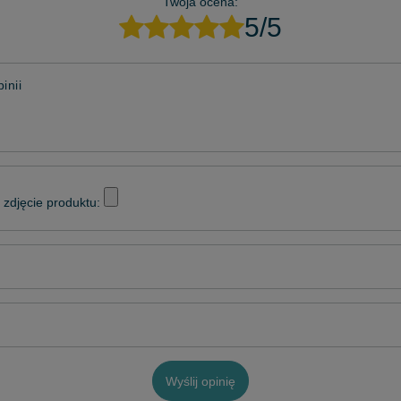
Twoja ocena:
5/5
inii
zdjęcie produktu:
Wyślij opinię