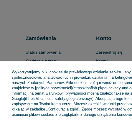
Zamówienia
Konto
Status zamówienia
Zarejestruj się
Śledzenie przesyłki
Koszyk
Chcę zareklamować produkt
Listy zakupowe
Wykorzystujemy pliki cookies do prawidłowego działania serwisu, aby
społecznościowe, analizować ruch i prowadzić działania marketingowe 
Chcę zwrócić produkt
Lista zakupionych 
naszych Zaufanych Partnerów. Pliki cookies służą również do personali
Chcę wymienić towar
Historia transakcji
znajdziesz w [polityce prywatności](https://topfish.pl/pol-privacy-and-
informacji na temat warunków i prywatności można znaleźć także na s
Kontakt
Moje rabaty
Google](https://business.safety.google/privacy/). Akceptacja tego ko
zapisywanie na Twoim komputerze. Możesz określić warunki przechow
Newsletter
klikając w zakładkę „Konfiguracja zgód”. Zgodę możesz wycofać w 
usunięcie plików cookies z przeglądarki z danego urządzenia końcowe
+48 695 775 577
kontakt@topfish.pl
TopFish Sp. z o.o.