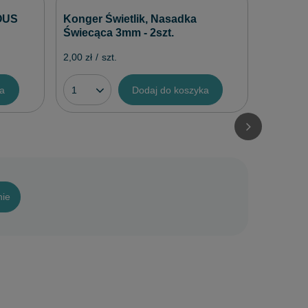
Jaxon 
OUS
Konger Świetlik, Nasadka
Plastik
Świecąca 3mm - 2szt.
2,40 zł
/
2,00 zł
/
szt.
ka
Dodaj do koszyka
nie