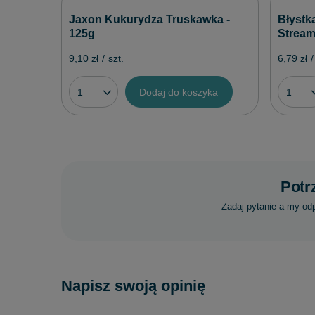
Jaxon Kukurydza Truskawka -
Błystk
125g
Stream
9,10 zł
/
szt.
6,79 zł
/
Dodaj do koszyka
Potr
Zadaj pytanie a my od
Napisz swoją opinię