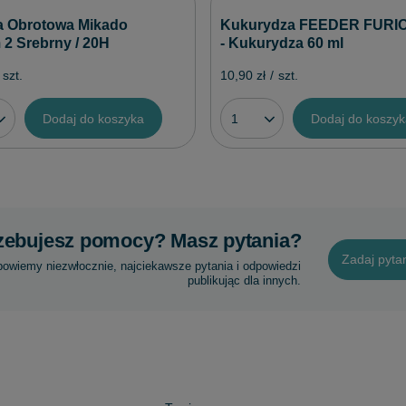
a Obrotowa Mikado
Kukurydza FEEDER FURI
 2 Srebrny / 20H
- Kukurydza 60 ml
szt.
10,90 zł
/
szt.
Dodaj do koszyka
Dodaj do koszy
zebujesz pomocy? Masz pytania?
Zadaj pyta
powiemy niezwłocznie, najciekawsze pytania i odpowiedzi
publikując dla innych.