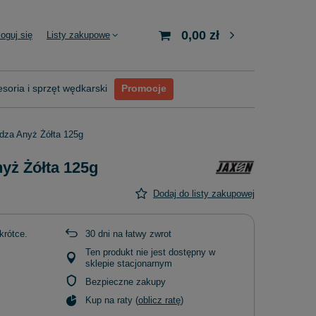
0,00 zł
loguj się
Listy zakupowe
soria i sprzęt wędkarski
Promocje
dza Anyż Żółta 125g
yż Żółta 125g
Dodaj do listy zakupowej
krótce
30
dni na łatwy zwrot
Ten produkt nie jest dostępny w
sklepie stacjonarnym
Bezpieczne zakupy
Kup na raty (
oblicz ratę
)