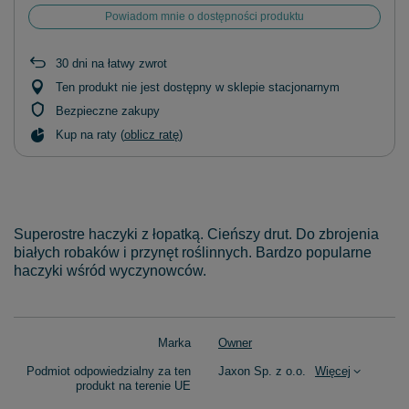
Powiadom mnie o dostępności produktu
30
dni na łatwy zwrot
Ten produkt nie jest dostępny w sklepie stacjonarnym
Bezpieczne zakupy
Kup na raty (
oblicz ratę
)
Superostre haczyki z łopatką. Cieńszy drut. Do zbrojenia
białych robaków i przynęt­ roślinnych. Bardzo popularne
haczyki wśród wyczynowców.
Marka
Owner
Podmiot odpowiedzialny za ten
Jaxon Sp. z o.o.
Więcej
produkt na terenie UE