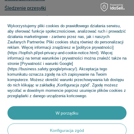
Śledzenie przesyłki
Chcę zareklamować produkt
Wykorzystujemy pliki cookies do prawidłowego działania serwisu,
Chcę zwrócić produkt
aby oferować funkcje społecznościowe, analizować ruch i prowadzić
działania marketingowe - zarówno przez nas, jak i naszych
Chcę wymienić towar
Zaufanych Partnerów. Pliki cookies służą również do personalizacji
Kontakt
reklam. Więcej informacji znajdziesz w [polityce prywatności]
(https://topfish.pl/pol-privacy-and-cookie-notice.html). Więcej
informacji na temat warunków i prywatności można znaleźć także na
stronie [Prywatność i warunki Google]
(https://business.safety.google/privacy/). Akceptacja tego
Konto
komunikatu oznacza zgodę na ich zapisywanie na Twoim
komputerze. Możesz określić warunki przechowywania lub dostępu
do nich klikając w zakładkę „Konfiguracja zgód”. Zgodę możesz
wycofać w dowolnym momencie poprzez usunięcie plików cookies z
Regulaminy
przeglądarki z danego urządzenia końcowego.
W porządku
INFORMACJE
Konfiguracja zgód