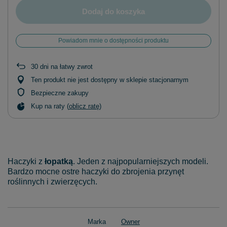
Dodaj do koszyka
Powiadom mnie o dostępności produktu
30
dni na łatwy zwrot
Ten produkt nie jest dostępny w sklepie stacjonarnym
Bezpieczne zakupy
Kup na raty (
oblicz ratę
)
Haczyki z
łopatką
. Jeden z najpopularniejszych modeli.
Bardzo mocne ostre haczyki do zbrojenia przynęt
roślinnych i zwierzęcych.
Marka
Owner