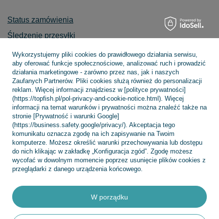
Status zamówienia
Śledzenie przesyłki
Chcę zareklamować produkt
Wykorzystujemy pliki cookies do prawidłowego działania serwisu,
aby oferować funkcje społecznościowe, analizować ruch i prowadzić
Chcę zwrócić produkt
działania marketingowe - zarówno przez nas, jak i naszych
Zaufanych Partnerów. Pliki cookies służą również do personalizacji
Chcę wymienić towar
reklam. Więcej informacji znajdziesz w [polityce prywatności]
Kontakt
(https://topfish.pl/pol-privacy-and-cookie-notice.html). Więcej
informacji na temat warunków i prywatności można znaleźć także na
stronie [Prywatność i warunki Google]
(https://business.safety.google/privacy/). Akceptacja tego
komunikatu oznacza zgodę na ich zapisywanie na Twoim
Konto
komputerze. Możesz określić warunki przechowywania lub dostępu
do nich klikając w zakładkę „Konfiguracja zgód”. Zgodę możesz
wycofać w dowolnym momencie poprzez usunięcie plików cookies z
przeglądarki z danego urządzenia końcowego.
Regulaminy
W porządku
INFORMACJE