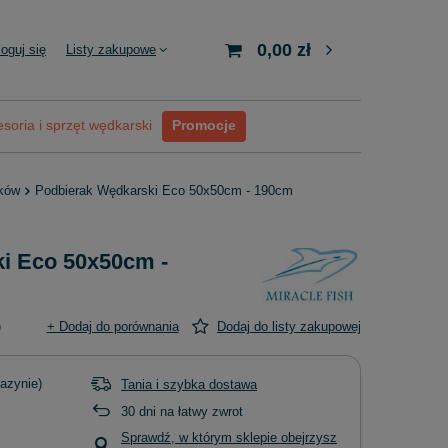
0,00 zł
loguj się
Listy zakupowe
soria i sprzęt wędkarski
Promocje
aków
Podbierak Wędkarski Eco 50x50cm - 190cm
i Eco 50x50cm -
)
+ Dodaj do porównania
Dodaj do listy zakupowej
azynie)
Tania i szybka dostawa
30
dni na łatwy zwrot
Sprawdź, w którym sklepie obejrzysz