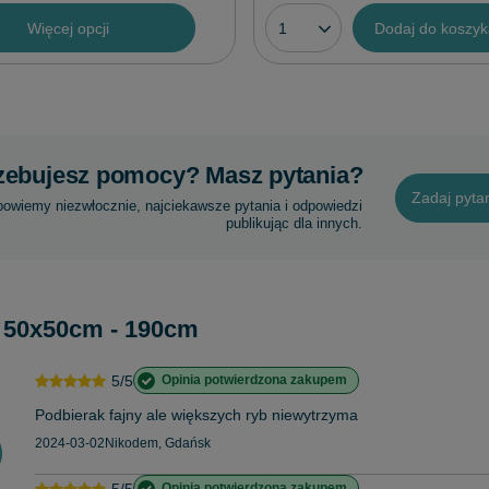
Więcej opcji
Dodaj do koszy
zebujesz pomocy? Masz pytania?
Zadaj pyta
powiemy niezwłocznie, najciekawsze pytania i odpowiedzi
publikując dla innych.
o 50x50cm - 190cm
5/5
Opinia potwierdzona zakupem
Podbierak fajny ale większych ryb niewytrzyma
2024-03-02
Nikodem, Gdańsk
5/5
Opinia potwierdzona zakupem