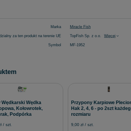
Marka
Miracle Fish
zialny za ten produkt na terenie UE
TopFish Sp. z o.o.
Więcej
Symbol
MF-1952
uktem
 Wędkarski Wędka
Przypony Karpiowe Plecio
opowa, Kołowrotek,
Hak 2, 4, 6 - po 2szt każde
rak, Podpórka
rozmiaru
ł
/
szt.
9,00 zł
/
szt.