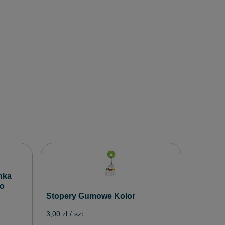
Zestaw 
Grunt W
nka
Pokrowi
go
Stopery Gumowe Kolor
159,00 zł
3,00 zł
/
szt.