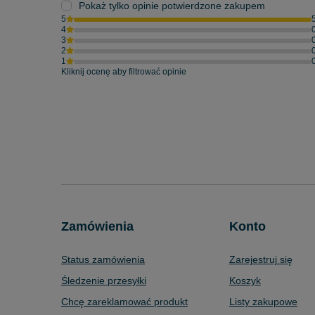
Pokaż tylko opinie potwierdzone zakupem
5
4
3
2
1
Kliknij ocenę aby filtrować opinie
Zamówienia
Konto
Status zamówienia
Zarejestruj się
Śledzenie przesyłki
Koszyk
Chcę zareklamować produkt
Listy zakupowe