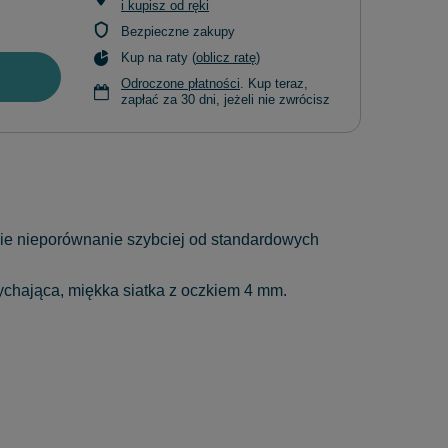
i kupisz od ręki
Bezpieczne zakupy
Kup na raty (
oblicz ratę
)
Odroczone płatności
. Kup teraz,
zapłać za 30 dni, jeżeli nie zwrócisz
nie nieporównanie szybciej od standardowych
chająca, miękka siatka z oczkiem 4 mm.