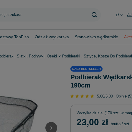
Za
zł
estawy TopFish
Odzież wędkarska
Stanowisko wędkarskie
Akce
dbieraki, Siatki, Podrywki, Osęki
Podbieraki , Sztyce, Kosze Do Podbier
NASZ BESTSELLER
Podbierak Wędkarsk
190cm
5.00/5.00
Opinie (5
Wysyłka
dzisiaj
(170 szt. w mag
23,00 zł
brutto
/
szt.