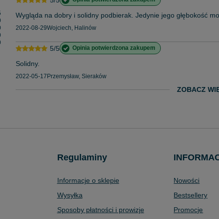
5
Wygląda na dobry i solidny podbierak. Jedynie jego głębokość mo
0
0
2022-08-29
Wojciech, Halinów
0
0
5/5
Opinia potwierdzona zakupem
Solidny.
2022-05-17
Przemysław, Sieraków
ZOBACZ WI
Regulaminy
INFORMA
Informacje o sklepie
Nowości
Wysyłka
Bestsellery
Sposoby płatności i prowizje
Promocje