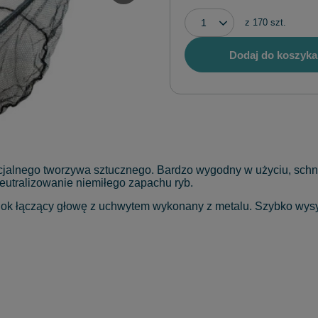
z
170
szt.
Dodaj do koszyka
ecjalnego tworzywa sztucznego. Bardzo wygodny w użyciu, sch
eutralizowanie niemiłego zapachu ryb.
ok łączący głowę z uchwytem wykonany z metalu. Szybko wysy