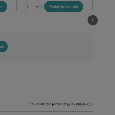
ka
Dodaj do koszyka
nie
Czy opinia była pomocna?
Tak
0
Nie
0