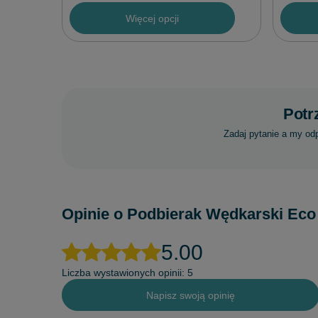
Więcej opcji
Potr
Zadaj pytanie a my od
Opinie o Podbierak Wędkarski Ec
5.00
Liczba wystawionych opinii: 5
Napisz swoją opinię