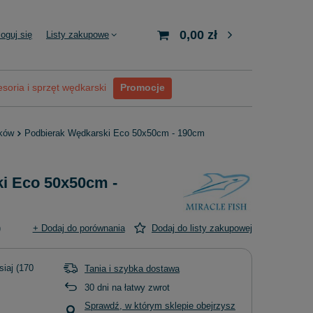
0,00 zł
loguj się
Listy zakupowe
soria i sprzęt wędkarski
Promocje
aków
Podbierak Wędkarski Eco 50x50cm - 190cm
i Eco 50x50cm -
)
+ Dodaj do porównania
Dodaj do listy zakupowej
siaj
(170
Tania i szybka dostawa
30
dni na łatwy zwrot
Sprawdź, w którym sklepie obejrzysz