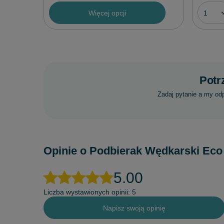
Więcej opcji
Potr
Zadaj pytanie a my od
Opinie o Podbierak Wędkarski Ec
5.00
Liczba wystawionych opinii: 5
Napisz swoją opinię