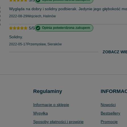
5
Wygląda na dobry i solidny podbierak. Jedynie jego głębokość mo
0
0
2022-08-29
Wojciech, Halinów
0
0
5/5
Opinia potwierdzona zakupem
Solidny.
2022-05-17
Przemysław, Sieraków
ZOBACZ WI
Regulaminy
INFORMA
Informacje o sklepie
Nowości
Wysyłka
Bestsellery
Sposoby płatności i prowizje
Promocje