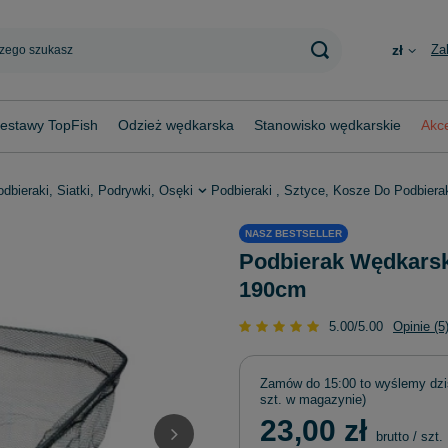
Za
zł
estawy TopFish
Odzież wędkarska
Stanowisko wędkarskie
Akce
dbieraki, Siatki, Podrywki, Osęki
Podbieraki , Sztyce, Kosze Do Podbier
NASZ BESTSELLER
Podbierak Wędkarsk
190cm
5.00/5.00
Opinie (5
Zamów do
15:00 to wyślemy dzi
szt. w magazynie)
23,00 zł
brutto
/
szt.