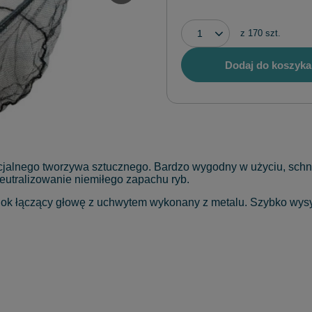
z
170
szt.
Dodaj do koszyka
ecjalnego tworzywa sztucznego. Bardzo wygodny w użyciu, sch
eutralizowanie niemiłego zapachu ryb.
ok łączący głowę z uchwytem wykonany z metalu. Szybko wysy