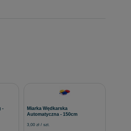
Dzwone
Świetli
 -
Miarka Wędkarska
3,00 zł
/
Automatyczna - 150cm
3,00 zł
/
szt.