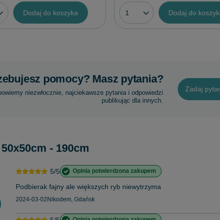
Dodaj do koszyka
Dodaj do koszy
zebujesz pomocy? Masz pytania?
Zadaj pyta
powiemy niezwłocznie, najciekawsze pytania i odpowiedzi
publikując dla innych.
o 50x50cm - 190cm
5/5
Opinia potwierdzona zakupem
Podbierak fajny ale większych ryb niewytrzyma
2024-03-02
Nikodem, Gdańsk
5/5
Opinia potwierdzona zakupem