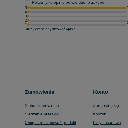
Pokaż tylko opinie potwierdzone zakupem
5
4
3
2
1
Kliknij ocenę aby filtrować opinie
Zamówienia
Konto
Status zamówienia
Zarejestruj się
Śledzenie przesyłki
Koszyk
Chcę zareklamować produkt
Listy zakupowe