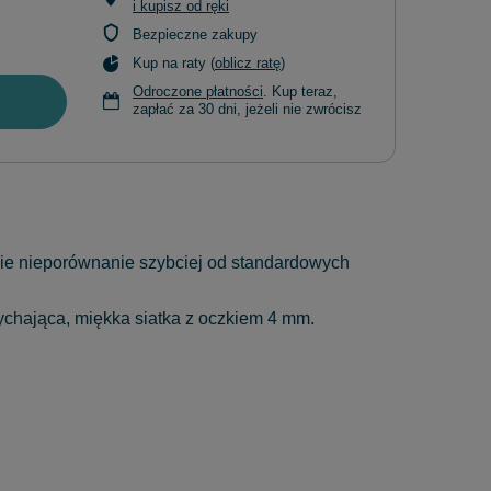
i kupisz od ręki
Bezpieczne zakupy
Kup na raty (
oblicz ratę
)
Odroczone płatności
. Kup teraz,
zapłać za 30 dni, jeżeli nie zwrócisz
nie nieporównanie szybciej od standardowych
chająca, miękka siatka z oczkiem 4 mm.