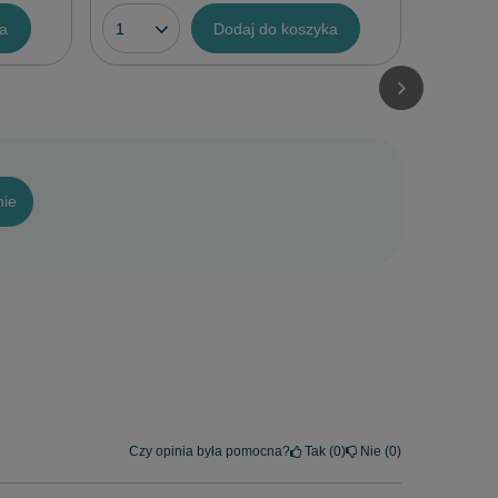
ka
Dodaj do koszyka
nie
Czy opinia była pomocna?
Tak
0
Nie
0