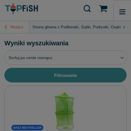
Wstecz
Strona główna
Podbieraki, Siatki, Podrywki, Osęki
Si
Wyniki wyszukiwania
Zmień sortowanie
Sortuj po cenie rosnąco
Filtrowanie
NASZ BESTSELLER