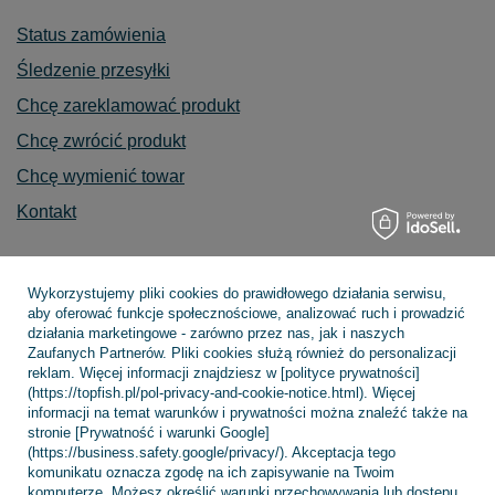
Status zamówienia
Śledzenie przesyłki
Chcę zareklamować produkt
Chcę zwrócić produkt
Chcę wymienić towar
Kontakt
Wykorzystujemy pliki cookies do prawidłowego działania serwisu,
Konto
aby oferować funkcje społecznościowe, analizować ruch i prowadzić
działania marketingowe - zarówno przez nas, jak i naszych
Zaufanych Partnerów. Pliki cookies służą również do personalizacji
reklam. Więcej informacji znajdziesz w [polityce prywatności]
Regulaminy
(https://topfish.pl/pol-privacy-and-cookie-notice.html). Więcej
informacji na temat warunków i prywatności można znaleźć także na
stronie [Prywatność i warunki Google]
(https://business.safety.google/privacy/). Akceptacja tego
komunikatu oznacza zgodę na ich zapisywanie na Twoim
INFORMACJE
komputerze. Możesz określić warunki przechowywania lub dostępu