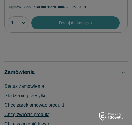
Najniższa cena z 30 dni przed obniżką:
158,20 zł
Dodaj do koszyka
Zamówienia
Status zamówienia
Śledzenie przesyłki
Chcę zareklamować produkt
Chcę zwrócić produkt
Chcę wymienić towar