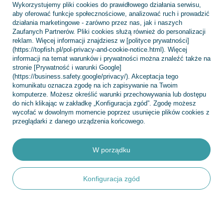
Kontakt
Wykorzystujemy pliki cookies do prawidłowego działania serwisu,
aby oferować funkcje społecznościowe, analizować ruch i prowadzić
działania marketingowe - zarówno przez nas, jak i naszych
Zaufanych Partnerów. Pliki cookies służą również do personalizacji
reklam. Więcej informacji znajdziesz w [polityce prywatności]
Konto
(https://topfish.pl/pol-privacy-and-cookie-notice.html). Więcej
informacji na temat warunków i prywatności można znaleźć także na
stronie [Prywatność i warunki Google]
(https://business.safety.google/privacy/). Akceptacja tego
Regulaminy
komunikatu oznacza zgodę na ich zapisywanie na Twoim
komputerze. Możesz określić warunki przechowywania lub dostępu
do nich klikając w zakładkę „Konfiguracja zgód”. Zgodę możesz
wycofać w dowolnym momencie poprzez usunięcie plików cookies z
INFORMACJE
przeglądarki z danego urządzenia końcowego.
W porządku
POMOC
Konfiguracja zgód
+48 695 775 577
kontakt@topfish.pl