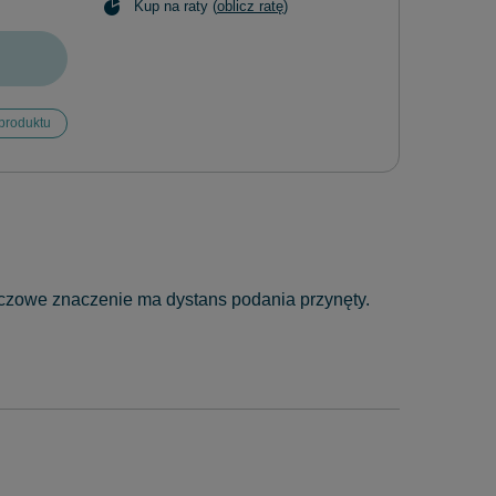
Kup na raty (
oblicz ratę
)
produktu
luczowe znaczenie ma dystans podania przynęty.