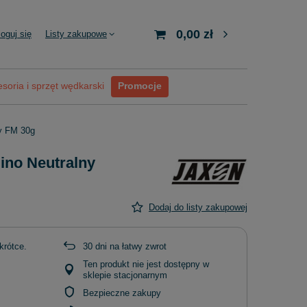
0,00 zł
loguj się
Listy zakupowe
soria i sprzęt wędkarski
Promocje
ny FM 30g
ino Neutralny
Dodaj do listy zakupowej
krótce
30
dni na łatwy zwrot
Ten produkt nie jest dostępny w
sklepie stacjonarnym
Bezpieczne zakupy