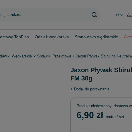
Za
zł
estawy TopFish
Odzież wędkarska
Stanowisko wędkarskie
Akce
pławiki Wędkarskie
Spławiki Przelotowe
Jaxon Pływak Sbirulino Neutral
Jaxon Pływak Sbirul
FM 30g
+ Dodaj do porównania
Produkt niedostepny, dostawa w
6,90 zł
brutto
/
szt.