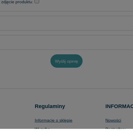
zdjęcie produktu:
Wyślij opinię
Regulaminy
INFORMA
Informacje o sklepie
Nowości
Wysyłka
Bestsellery