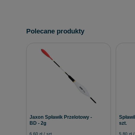
Polecane produkty
Jaxon Spławik Przelotowy -
Spławik
BD - 2g
szt.
6,60 zł
/
szt.
5,80 zł
/