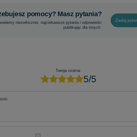
zebujesz pomocy? Masz pytania?
Zadaj pyta
powiemy niezwłocznie, najciekawsze pytania i odpowiedzi
publikując dla innych.
Twoja ocena:
5/5
inii