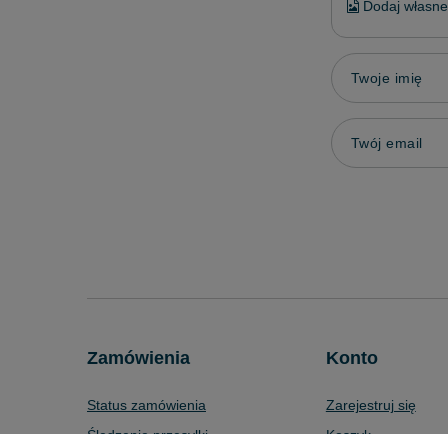
Dodaj własne 
Twoje imię
Twój email
Zamówienia
Konto
Status zamówienia
Zarejestruj się
Śledzenie przesyłki
Koszyk