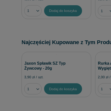
Dodaj do koszyka
Najczęściej Kupowane z Tym Prod
Jaxon Spławik SZ Typ
Rurka 
Żywcowy - 20g
Wygięt
3,90 zł
/
szt.
2,00 zł
/
Dodaj do koszyka