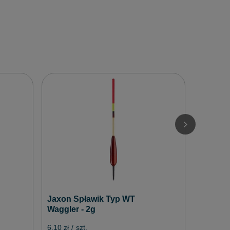
Jaxon S
JB - 4g
8,80 zł
/
Jaxon Spławik Typ WT
Waggler - 2g
6,10 zł
/
szt.