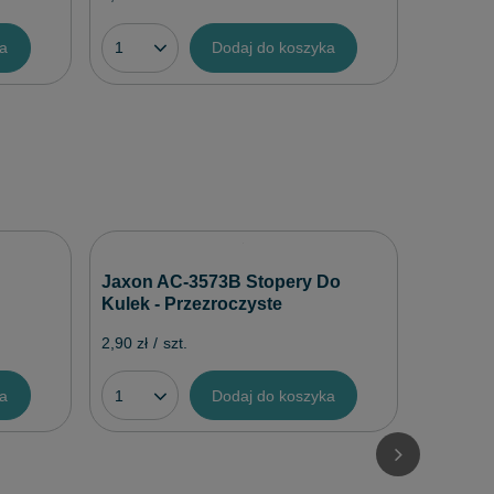
ka
Dodaj do koszyka
Kamats
Jaxon AC-3573B Stopery Do
Press 1 
Kulek - Przezroczyste
8,71 zł
/
2,90 zł
/
szt.
ka
Dodaj do koszyka