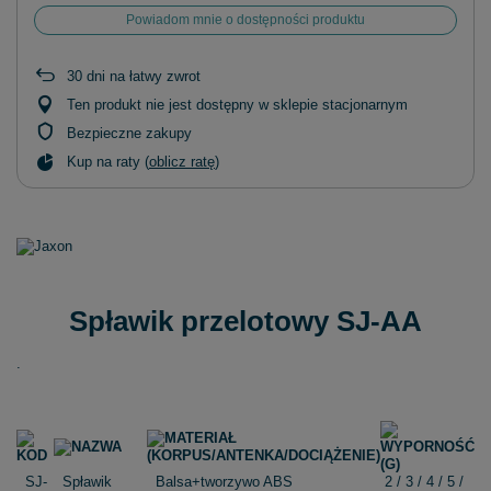
Powiadom mnie o dostępności produktu
30
dni na łatwy zwrot
Ten produkt nie jest dostępny w sklepie stacjonarnym
Bezpieczne zakupy
Kup na raty (
oblicz ratę
)
Spławik przelotowy SJ-AA
.
SJ-
Spławik
Balsa+tworzywo ABS
2 / 3 / 4 / 5 /