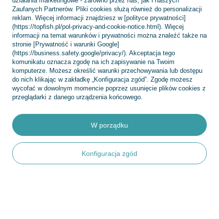
działania marketingowe - zarówno przez nas, jak i naszych
Zaufanych Partnerów. Pliki cookies służą również do personalizacji
reklam. Więcej informacji znajdziesz w [polityce prywatności]
(https://topfish.pl/pol-privacy-and-cookie-notice.html). Więcej
Regulaminy
informacji na temat warunków i prywatności można znaleźć także na
stronie [Prywatność i warunki Google]
(https://business.safety.google/privacy/). Akceptacja tego
komunikatu oznacza zgodę na ich zapisywanie na Twoim
INFORMACJE
komputerze. Możesz określić warunki przechowywania lub dostępu
do nich klikając w zakładkę „Konfiguracja zgód”. Zgodę możesz
wycofać w dowolnym momencie poprzez usunięcie plików cookies z
przeglądarki z danego urządzenia końcowego.
POMOC
W porządku
Konfiguracja zgód
+48 695 775 577
kontakt@topfish.pl
TopFish Sp. z o.o. Sp.k
,
Klasztorna 38
,
83-400
Kościerzyna
W sklepie prezentujemy ceny brutto (z VAT).