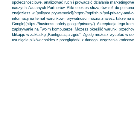
społecznościowe, analizować ruch i prowadzić działania marketingowe 
naszych Zaufanych Partnerów. Pliki cookies służą również do personali
znajdziesz w [polityce prywatności](https://topfish.pl/pol-privacy-and-
informacji na temat warunków i prywatności można znaleźć także na s
Google](https://business.safety.google/privacy/). Akceptacja tego ko
zapisywanie na Twoim komputerze. Możesz określić warunki przechow
klikając w zakładkę „Konfiguracja zgód”. Zgodę możesz wycofać w 
Zamówienia
Konto
usunięcie plików cookies z przeglądarki z danego urządzenia końcowe
Status zamówienia
Zarejestruj się
Śledzenie przesyłki
Koszyk
Chcę zareklamować produkt
Listy zakupowe
Chcę zwrócić produkt
Lista zakupionych 
Chcę wymienić towar
Historia transakcji
Kontakt
Moje rabaty
Newsletter
+48 695 775 577
kontakt@topfish.pl
TopFish Sp. z o.o.