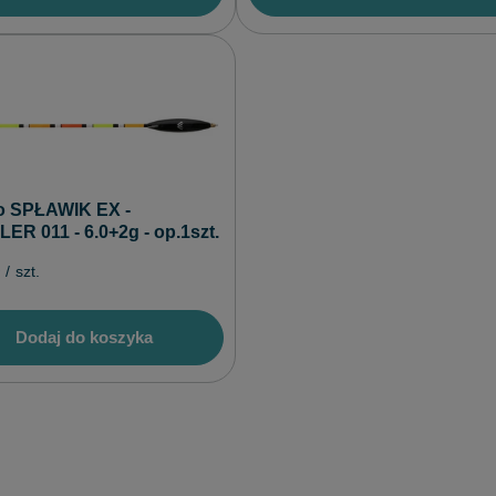
o SPŁAWIK EX -
R 011 - 6.0+2g - op.1szt.
/
szt.
Dodaj do koszyka