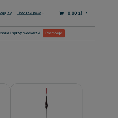
0,00 zł
loguj się
Listy zakupowe
soria i sprzęt wędkarski
Promocje