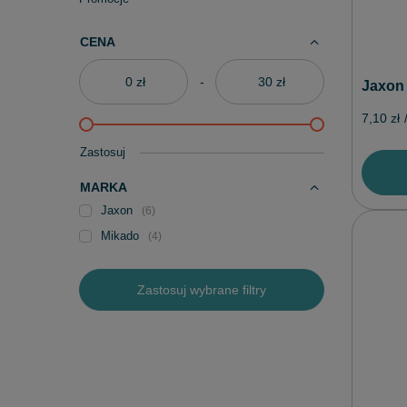
CENA
zł
-
zł
Jaxon 
7,10 zł
Zastosuj
MARKA
Jaxon
6
Mikado
4
Zastosuj wybrane filtry