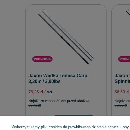
PROMOCJA
PROM
Jaxon Wędka Tenesa Carp -
Jaxon
3,30m / 3,00lbs
Spinnin
76,25 zł
/
szt.
66,80 zł
Najniższa cena z 30 dni przed obniżką:
Najniższa
89,70 zł
78,60 zł
Dodaj do koszyka
Wykorzystujemy pliki cookies do prawidłowego działania serwisu, aby