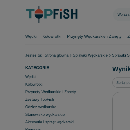
Wędki
Kołowrotki
Przynęty Wędkarskie i Zanęty
Z
Jesteś tu:
Strona główna
Spławiki Wędkarskie
Spławiki S
KATEGORIE
Wynik
Wędki
Zmień s
Sortuj p
Kołowrotki
Przynęty Wędkarskie i Zanęty
Zestawy TopFish
Odzież wędkarska
Stanowisko wędkarskie
Akcesoria i sprzęt wędkarski
Promocje