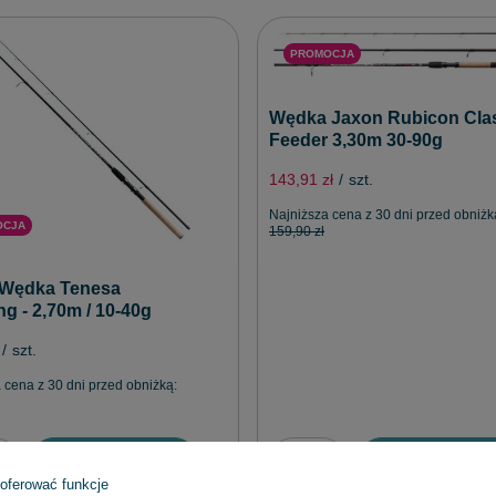
PROMOCJA
Wędka Jaxon Rubicon Cla
Feeder 3,30m 30-90g
143,91 zł
/
szt.
Najniższa cena z 30 dni przed obniżk
OCJA
159,90 zł
 Wędka Tenesa
g - 2,70m / 10-40g
/
szt.
 cena z 30 dni przed obniżką:
Dodaj do koszyka
Dodaj do koszy
 oferować funkcje