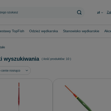
Za
zł
estawy TopFish
Odzież wędkarska
Stanowisko wędkarskie
Akce
tałe
i wyszukiwania
( ilość produktów:
10
)
ortowanie
o cenie rosnąco