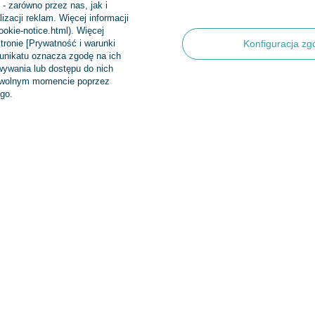
- zarówno przez nas, jak i
zacji reklam. Więcej informacji
cookie-notice.html). Więcej
tronie [Prywatność i warunki
Konfiguracja zg
munikatu oznacza zgodę na ich
ywania lub dostępu do nich
dowolnym momencie poprzez
Regulaminy
INFORMA
go.
Informacje o sklepie
Nowości
Wysyłka
Bestsellery
Sposoby płatności i prowizje
Promocje
produktów
Regulamin
Aktualności
Polityka prywatności
Odstąpienie od umowy
Zarządzaj plikami cookie
 Sp.k
,
Klasztorna 38
,
83-400
Kościerzyna