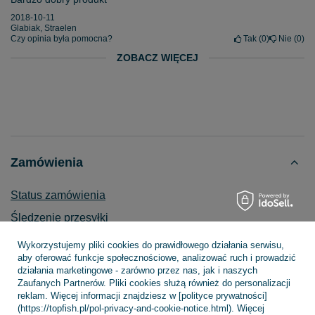
2018-10-11
Glabiak, Straelen
Czy opinia była pomocna?
Tak
0
Nie
0
ZOBACZ WIĘCEJ
Zamówienia
Status zamówienia
Śledzenie przesyłki
Chcę zareklamować produkt
Wykorzystujemy pliki cookies do prawidłowego działania serwisu,
aby oferować funkcje społecznościowe, analizować ruch i prowadzić
Chcę zwrócić produkt
działania marketingowe - zarówno przez nas, jak i naszych
Zaufanych Partnerów. Pliki cookies służą również do personalizacji
Chcę wymienić towar
reklam. Więcej informacji znajdziesz w [polityce prywatności]
Kontakt
(https://topfish.pl/pol-privacy-and-cookie-notice.html). Więcej