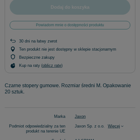
Dodaj do koszyka
Powiadom mnie o dostępności produktu
30
dni na łatwy zwrot
Ten produkt nie jest dostępny w sklepie stacjonarnym
Bezpieczne zakupy
Kup na raty (
oblicz ratę
)
Czarne stopery gumowe. Rozmiar średni M. Opakowanie
20 sztuk.
Marka
Jaxon
Podmiot odpowiedzialny za ten
Jaxon Sp. z o.o.
Więcej
produkt na terenie UE