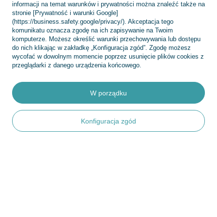
informacji na temat warunków i prywatności można znaleźć także na
stronie [Prywatność i warunki Google]
(https://business.safety.google/privacy/). Akceptacja tego
komunikatu oznacza zgodę na ich zapisywanie na Twoim
Konto
komputerze. Możesz określić warunki przechowywania lub dostępu
do nich klikając w zakładkę „Konfiguracja zgód”. Zgodę możesz
wycofać w dowolnym momencie poprzez usunięcie plików cookies z
przeglądarki z danego urządzenia końcowego.
Regulaminy
W porządku
INFORMACJE
Konfiguracja zgód
POMOC
+48 695 775 577
kontakt@topfish.pl
TopFish Sp. z o.o. Sp.k
,
Klasztorna 38
,
83-400
Kościerzyna