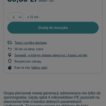
brutto
/
szt.
z
11
szt.
Dodaj do koszyka
Tania i szybka dostawa
30
dni na łatwy zwrot
Sprawdź, w którym sklepie obejrzysz i kupisz od ręki
Bezpieczne zakupy
Kup na raty (
oblicz ratę
)
Grupa plecionek nowej generacji adresowana nie tylko do
spinningistów. Gęsty splot 4 mikrowłókien PE pozwolił na
stworzenie linki o bardzo dobrych parametrach
użytkowych. Zwracamy uwagę na zbliżony do koła