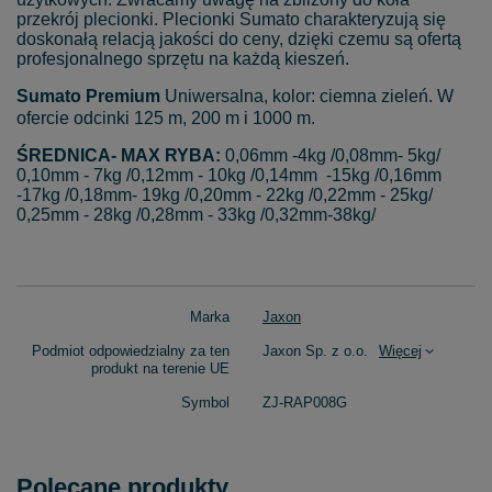
przekrój plecionki. Plecionki Sumato charakteryzują się
doskonałą relacją jakości do ceny, dzięki czemu są ofertą
profesjonalnego sprzętu na każdą kieszeń.
Sumato Premium
Uniwersalna, kolor: ciemna zieleń. W
ofercie odcinki 125 m, 200 m i 1000 m.
ŚREDNICA- MAX RYBA:
0,06mm -4kg /0,08mm- 5kg/
0,10mm - 7kg /0,12mm - 10kg /0,14mm -15kg /0,16mm
-17kg /0,18mm- 19kg /0,20mm - 22kg /0,22mm - 25kg/
0,25mm - 28kg /0,28mm - 33kg /0,32mm-38kg/
Marka
Jaxon
Podmiot odpowiedzialny za ten
Jaxon Sp. z o.o.
Więcej
produkt na terenie UE
Symbol
ZJ-RAP008G
Polecane produkty