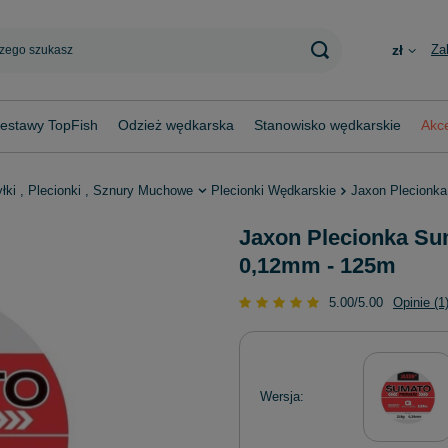
Za
zł
estawy TopFish
Odzież wędkarska
Stanowisko wędkarskie
Akce
yłki , Plecionki , Sznury Muchowe
Plecionki Wędkarskie
Jaxon Plecionk
Jaxon Plecionka S
0,12mm - 125m
5.00/5.00
Opinie (1
Wersja