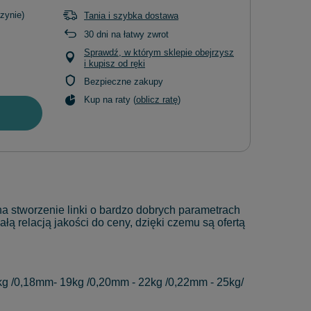
zynie)
Tania i szybka dostawa
30
dni na łatwy zwrot
Sprawdź, w którym sklepie obejrzysz
i kupisz od ręki
Bezpieczne zakupy
Kup na raty (
oblicz ratę
)
na stworzenie linki o bardzo dobrych parametrach
ą relacją jakości do ceny, dzięki czemu są ofertą
g /0,18mm- 19kg /0,20mm - 22kg /0,22mm - 25kg/