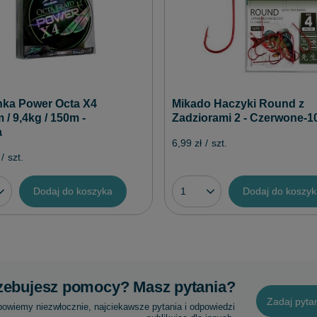
nka Power Octa X4
Mikado Haczyki Round z
/ 9,4kg / 150m -
Zadziorami 2 - Czerwone-1
a
6,99 zł
/
szt.
/
szt.
Dodaj do koszyka
Dodaj do koszy
zebujesz pomocy? Masz pytania?
Zadaj pyta
powiemy niezwłocznie, najciekawsze pytania i odpowiedzi