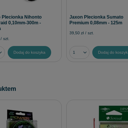
 Plecionka Nihonto
Jaxon Plecionka Sumato
raid 0,10mm-300m -
Premium 0,08mm - 125m
a
39,50 zł
/
szt.
/
szt.
Dodaj do koszyka
Dodaj do koszy
uktem