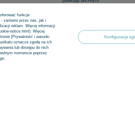
publikując dla innych.
 oferować funkcje
- zarówno przez nas, jak i
zacji reklam. Więcej informacji
 Premium 0,12mm - 125m
cookie-notice.html). Więcej
tronie [Prywatność i warunki
Konfiguracja zg
munikatu oznacza zgodę na ich
5/5
Opinia potwierdzona zakupem
ywania lub dostępu do nich
dowolnym momencie poprzez
świetna
go.
2016-05-05
Piotr, Warszawa
1
0
0
0
0