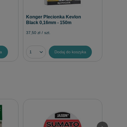
Konger Plecionka Kevlon
Black 0,16mm - 150m
37,50 zł
/
szt.
ka
Dodaj do koszyka
Jaxon K
Top Ca