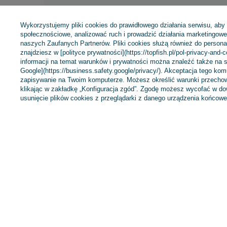
Wykorzystujemy pliki cookies do prawidłowego działania serwisu, aby
społecznościowe, analizować ruch i prowadzić działania marketingowe 
naszych Zaufanych Partnerów. Pliki cookies służą również do personali
Opinie o Jaxon Plecionka Sumato
znajdziesz w [polityce prywatności](https://topfish.pl/pol-privacy-and-
informacji na temat warunków i prywatności można znaleźć także na s
Google](https://business.safety.google/privacy/). Akceptacja tego ko
5.00
zapisywanie na Twoim komputerze. Możesz określić warunki przechow
klikając w zakładkę „Konfiguracja zgód”. Zgodę możesz wycofać w 
Liczba wystawionych opinii: 1
usunięcie plików cookies z przeglądarki z danego urządzenia końcowe
Napisz swoją opinię
Pokaż tylko opinie potwierdzone zakupem
5
4
3
2
1
Kliknij ocenę aby filtrować opinie