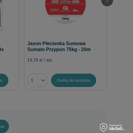
119,10 zł
Jaxon Plecionka Sumowa
0x
Sumato Przypon 75kg - 20m
13,70 zł
/
szt.
ka
Dodaj do koszyka
nie