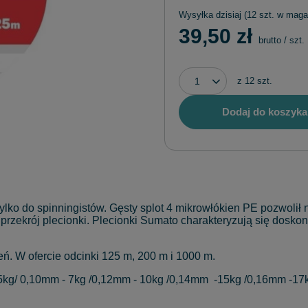
Wysyłka
dzisiaj
(12 szt. w maga
39,50 zł
brutto
/
szt.
z
12
szt.
Dodaj do koszyka
lko do spinningistów. Gęsty splot 4 mikrowłókien PE pozwolił 
zekrój plecionki. Plecionki Sumato charakteryzują się doskonał
eń. W ofercie odcinki 125 m, 200 m i 1000 m.
kg/ 0,10mm - 7kg /0,12mm - 10kg /0,14mm -15kg /0,16mm -17k