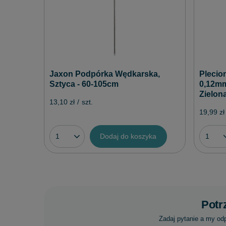
Jaxon Podpórka Wędkarska,
Plecio
Sztyca - 60-105cm
0,12mm 
Zielon
13,10 zł
/
szt.
19,99 zł
Dodaj do koszyka
Potr
Zadaj pytanie a my od